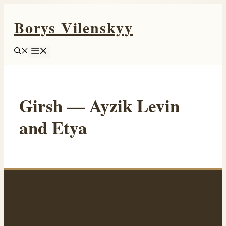
Перейти
Borys Vilenskyy
к
содержимому
Меню
Girsh — Ayzik Levin
and Etya