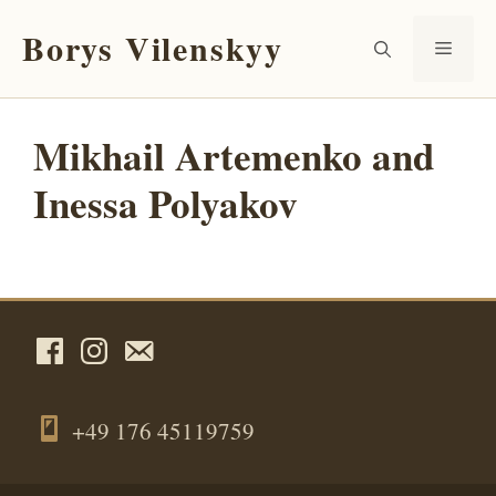
Перейти
Borys Vilenskyy
к
Мен
содержимому
Mikhail Artemenko and
Inessa Polyakov
+49 176 45119759