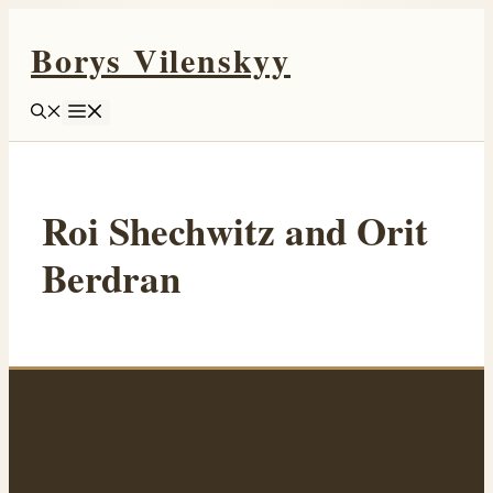
Перейти
Borys Vilenskyy
к
содержимому
Меню
Roi Shechwitz and Orit
Berdran