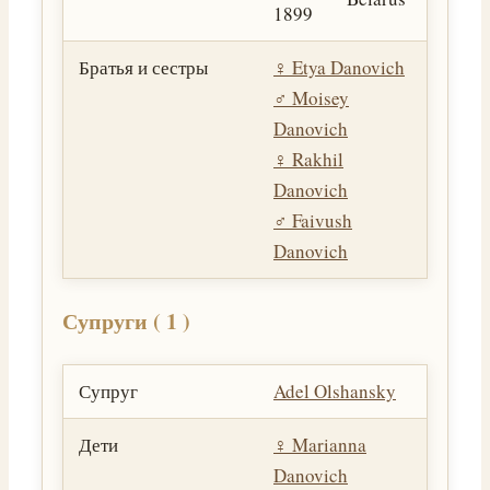
1899
Братья и сестры
♀️
Etya Danovich
♂️
Moisey
Danovich
♀️
Rakhil
Danovich
♂️
Faivush
Danovich
Супруги ( 1 )
Супруг
Adel Olshansky
Дети
♀️
Marianna
Danovich