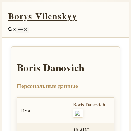
Перейти
Borys Vilenskyy
к
содержимому
Меню
Boris Danovich
Персональные данные
Boris Danovich
Имя
10 AUG