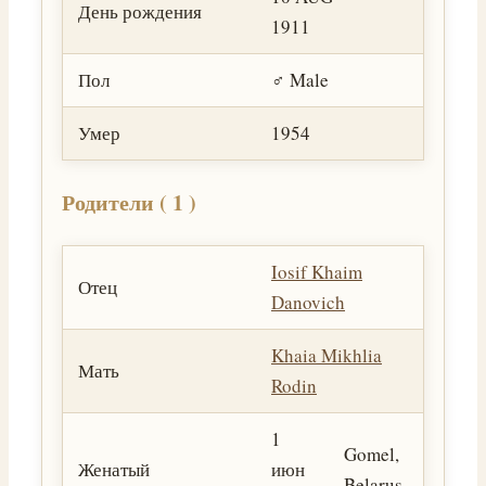
День рождения
1911
Пол
♂️ Male
Умер
1954
Родители ( 1 )
Iosif Khaim
Отец
Danovich
Khaia Mikhlia
Мать
Rodin
1
Gomel,
Женатый
июн
Belarus