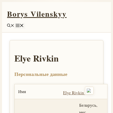
Перейти
Borys Vilenskyy
к
содержимому
Меню
Elye Rivkin
Персональные данные
Имя
Elye Rivkin
Беларусь,
мес.