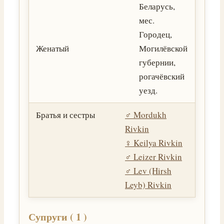
Беларусь,
мес.
Городец,
Женатый
Могилёвской
губернии,
рогачёвский
уезд.
Братья и сестры
♂️
Mordukh
Rivkin
♀️
Keilya Rivkin
♂️
Leizer Rivkin
♂️
Lev (Hirsh
Leyb) Rivkin
Супруги ( 1 )