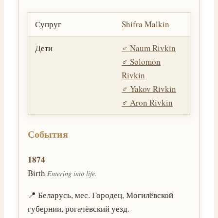
Супруг
Shifra Malkin
Дети
♂️
Naum Rivkin
♂️
Solomon
Rivkin
♂️
Yakov Rivkin
♂️
Aron Rivkin
События
1874
Birth
Entering into life.
📍 Беларусь, мес. Городец, Могилёвской
губернии, рогачёвский уезд.