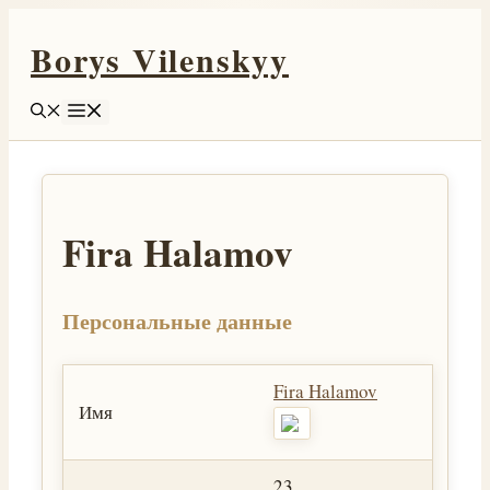
Перейти
Borys Vilenskyy
к
содержимому
Меню
Fira Halamov
Персональные данные
Fira Halamov
Имя
23