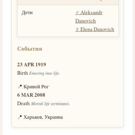
Дети
♂️
Aleksandr
Danovich
♀️
Elena Danovich
События
23 APR 1919
Birth
Entering into life.
📍 Кривой Рог
6 MAR 2008
Death
Mortal life terminates.
📍 Харьков, Украина