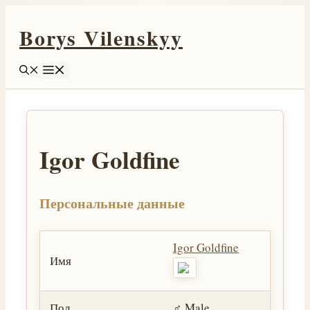
Перейти
Borys Vilenskyy
к
содержимому
Меню
Igor Goldfine
Персональные данные
Igor Goldfine
Имя
Пол
♂️ Male