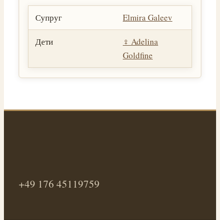
Супруг
Elmira Galeev
Дети
♀️
Adelina
Goldfine
+49 176 45119759