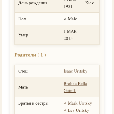
День рождения
Kiev
1931
Пол
♂️ Male
1 MAR
Умер
2015
Родители ( 1 )
Отец
Isaac Uritsky
Brohka Bella
Мать
Gutnik
Братья и сестры
♂️
Mark Uritsky
♂️
Lev Uritsky