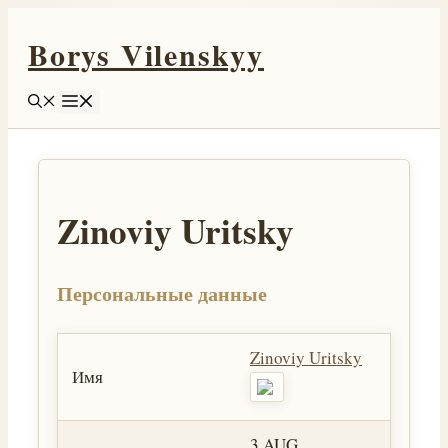
Перейти
Borys Vilenskyy
к
содержимому
Меню
Zinoviy Uritsky
Персональные данные
Zinoviy Uritsky
Имя
3 AUG